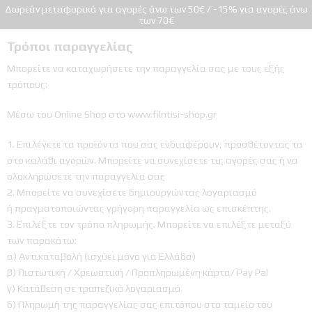
Δωρεάν μεταφορικά για αγορές άνω των 50€ / -15% για αγορές άνω
pafikabupatenbuleleng.org
pafikabupatenbangli.org
pafikabupatenkayong.org
idikepulauanselayar.org
idihulusungaitengah.org
pafikabupatensigi.org
idibulukumba.org
idibulungan.org
iditanatoraja.org
iditorajautara.org
idiluwuutara.org
idisoppeng.org
idiluwutimur.org
idipinrang.org
των 70€
Τρόποι παραγγελίας
Μπορείτε να καταχωρήσετε την παραγγελία σας με τους εξής
τρόπους:
Μέσω του Online Shop στο www.filntisi-shop.gr
Επιλέγετε τα προϊόντα που σας ενδιαφέρουν, προσθέτοντας τα
στο καλάθι αγορών. Μπορείτε να συνεχίσετε τις αγορές σας ή να
ολοκληρώσετε την παραγγελία σας
Μπορείτε να συνεχίσετε δημιουργώντας λογαριασμό
ή πραγματοποιώντας γρήγορη παραγγελία ως επισκέπτης.
Επιλέξτε τον τρόπο πληρωμής. Μπορείτε να επιλέξτε μεταξύ
των παρακάτω:
α) Αντικαταβολή (ισχύει μόνο για Ελλάδα)
β) Πιστωτική / Χρεωστική / Προπληρωμένη κάρτα/ Pay Pal
γ) Κατάθεση σε τραπεζικό λογαριασμό
δ) Πληρωμή της παραγγελίας σας επιτόπου στο ταμείο του