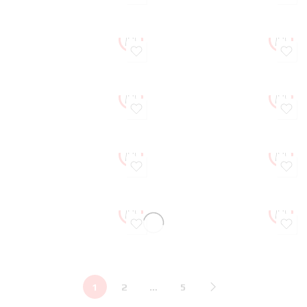
1
2
…
5