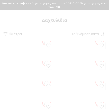
Δωρεάν μεταφορικά για αγορές άνω των 50€ / -15% για αγορές άνω
των 70€
Δαχτυλίδια
Φίλτρα
Ταξινόμηση κατά