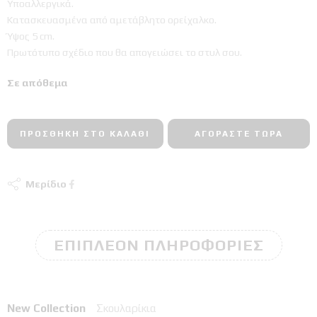
Υποαλλεργικά.
Κατασκευασμένα από αμετάβλητο ορείχαλκο.
Ύψος 5 cm.
Πρωτότυπο σχέδιο που θα απογειώσει το στυλ σου.
Σε απόθεμα
ΠΡΟΣΘΉΚΗ ΣΤΟ ΚΑΛΆΘΙ
ΑΓΟΡΆΣΤΕ ΤΏΡΑ
Μερίδιο
ΕΠΙΠΛΈΟΝ ΠΛΗΡΟΦΟΡΊΕΣ
New Collection
Σκουλαρίκια