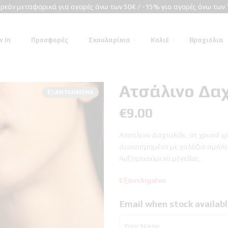
ρεάν μεταφορικά για αγορές άνω των 50€ / -15% για αγορές άνω των 
 In
Προσφορές
Σκουλαρίκια
Κολιέ
Βραχιόλια
Ατσάλινο Δαχ
ΕΞΑΝΤΛΗΜΈΝΑ
€
9.00
Ατσάλινο Δαχτυλίδι, σε χρυσό χ
Διακοσμημένο με γαλάζιο σμάλτ
Αυξομειούμενο μέγεθος.
Εξαντλημένο
Email when stock availab