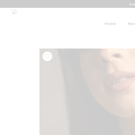
Δω
Home
New