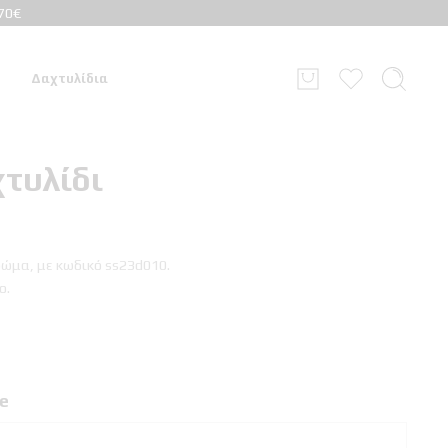
70€
Δαχτυλίδια
τυλίδι
ρώμα, με κωδικό ss23d010.
ο.
le