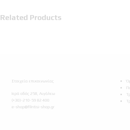
Related Products
Στοιχεία επικοινωνίας
Ό
Π
Ιερά οδός 258, Αιγάλεω
Τ
(+30)-210-59 82 400
Τ
e-shop@filntisi-shop.gr