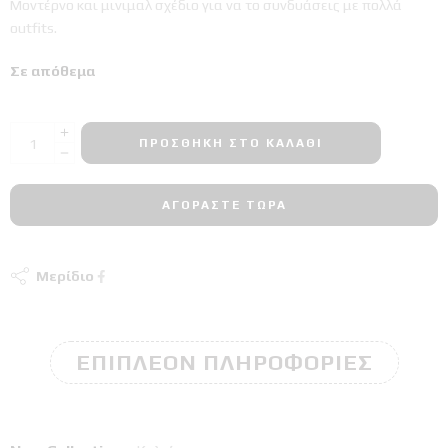
Μοντέρνο και μινιμαλ σχέδιο για να το συνδυάσεις με πολλά
outfits.
Σε απόθεμα
ΠΡΟΣΘΉΚΗ ΣΤΟ ΚΑΛΆΘΙ
ΑΓΟΡΆΣΤΕ ΤΏΡΑ
Μερίδιο
ΕΠΙΠΛΈΟΝ ΠΛΗΡΟΦΟΡΊΕΣ