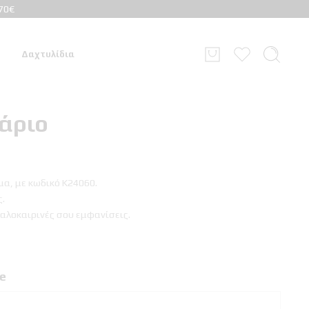
70€
Δαχτυλίδια
άριο
μα, με κωδικό Κ24060.
.
καλοκαιρινές σου εμφανίσεις.
le