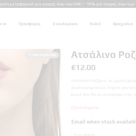
ρεάν μεταφορικά για αγορές άνω των 50€ / -15% για αγορές άνω των 
 In
Προσφορές
Σκουλαρίκια
Κολιέ
Βραχιόλια
Ατσάλινο Ροζ
ΕΞΑΝΤΛΗΜΈΝΑ
€
12.00
Ατσάλινο Ροζάριο, σε χρυσό χρώ
Διακοσμημένο με λαχανί χάντρες
Κολιέ που θα σε συνοδέψει στις 
Εξαντλημένο
Email when stock availab