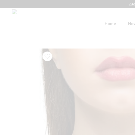
Δω
Home
New