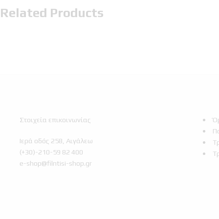
Related Products
Στοιχεία επικοινωνίας
Ό
Π
Ιερά οδός 258, Αιγάλεω
Τ
(+30)-210-59 82 400
Τ
e-shop@filntisi-shop.gr