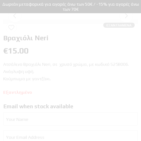
Δωρεάν μεταφορικά για αγορές άνω των 50€ / -15% για αγορές άνω
των 70€
ΕΞΑΝΤΛΗΜΈΝΑ
Βραχιόλι Neri
€
15.00
Ατσάλινο Βραχιόλι Neri, σε χρυσό χρώμα, με κωδικό S25B006.
Ανάγλυφη υφή.
Κούμπωμα με γαντζάκι.
Εξαντλημένο
Email when stock available