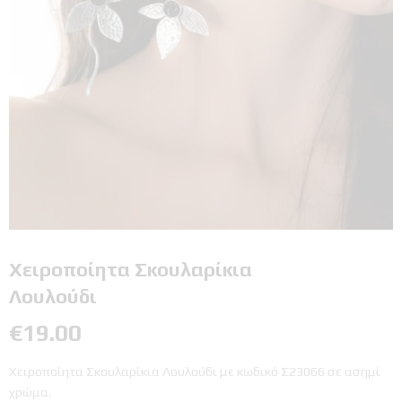
Χειροποίητα Σκουλαρίκια
Λουλούδι
€
19.00
Χειροποίητα Σκουλαρίκια Λουλούδι με κωδικό Σ23066 σε ασημί
χρώμα.