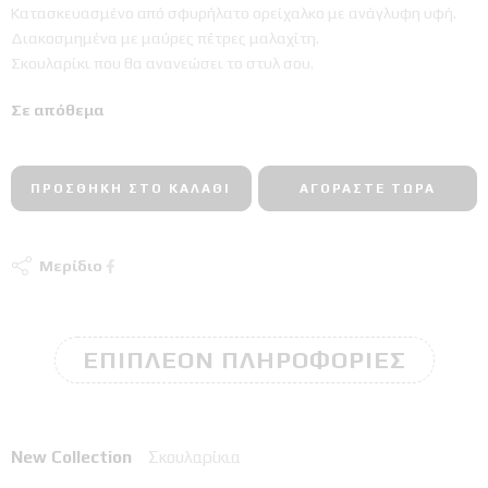
Κατασκευασμένο από σφυρήλατο ορείχαλκο με ανάγλυφη υφή.
Διακοσμημένα με μαύρες πέτρες μαλαχίτη.
Σκουλαρίκι που θα ανανεώσει το στυλ σου.
Σε απόθεμα
ΠΡΟΣΘΉΚΗ ΣΤΟ ΚΑΛΆΘΙ
ΑΓΟΡΆΣΤΕ ΤΏΡΑ
Μερίδιο
ΕΠΙΠΛΈΟΝ ΠΛΗΡΟΦΟΡΊΕΣ
New Collection
Σκουλαρίκια