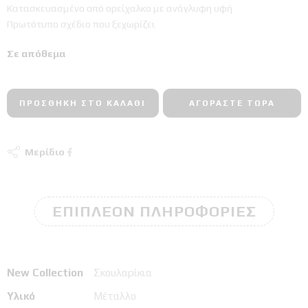
Κατασκευασμένο από ορείχαλκο με ανάγλυφη υφή
Πρωτότυπο σχέδιο που ξεχωρίζει
Σε απόθεμα
ΠΡΟΣΘΉΚΗ ΣΤΟ ΚΑΛΆΘΙ
ΑΓΟΡΆΣΤΕ ΤΏΡΑ
Μερίδιο
ΕΠΙΠΛΈΟΝ ΠΛΗΡΟΦΟΡΊΕΣ
New Collection
Σκουλαρίκια
Υλικό
Μέταλλο