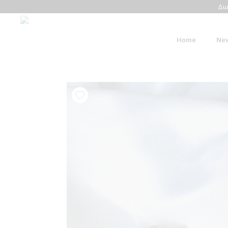
Δω
Home
New