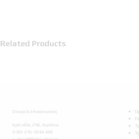
Related Products
Στοιχεία επικοινωνίας
Ό
Π
Ιερά οδός 258, Αιγάλεω
Τ
(+30)-210-59 82 400
Τ
e-shop@filntisi-shop.gr