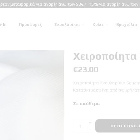
ρεάν μεταφορικά για αγορές άνω των 50€ / -15% για αγορές άνω των 
 In
Προσφορές
Σκουλαρίκια
Κολιέ
Βραχιόλια
Χειροποίητα 
€
23.00
Χειροποίητα Σκουλαρίκια Square
Κατασκευασμένα από σφυρήλατο
Σε απόθεμα
ΠΡΟΣΘΉΚΗ 