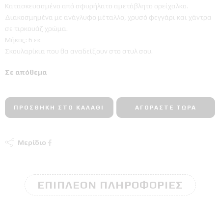
Κατασκευασμένο από σφυρήλατο αμετάβλητο ορείχαλκο.
Διακοσμημένα με ανάγλυφο μέταλλο, χρυσό φεγγάρι και χάντρα
σε τιρκουάζ χρώμα.
Μήκος: 6 εκ
Σκουλαρίκια που θα αναδείξουν στο στυλ σου.
Σε απόθεμα
ΠΡΟΣΘΉΚΗ ΣΤΟ ΚΑΛΆΘΙ
ΑΓΟΡΆΣΤΕ ΤΏΡΑ
Μερίδιο
ΕΠΙΠΛΈΟΝ ΠΛΗΡΟΦΟΡΊΕΣ