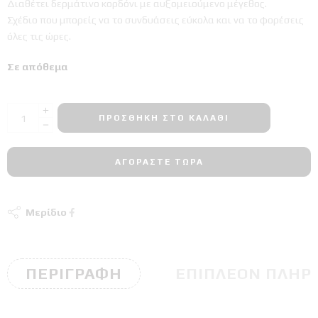
Διαθέτει δερμάτινο κορδόνι με αυξομειούμενο μέγεθος.
Σχέδιο που μπορείς να το συνδυάσεις εύκολα και να το φορέσεις
όλες τις ώρες.
Σε απόθεμα
ΠΡΟΣΘΉΚΗ ΣΤΟ ΚΑΛΆΘΙ
ΑΓΟΡΆΣΤΕ ΤΏΡΑ
Μερίδιο
ΠΕΡΙΓΡΑΦΉ
ΕΠΙΠΛΈΟΝ ΠΛΗΡ