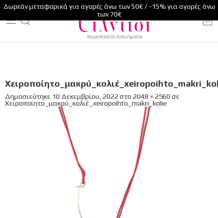
Δωρεάν μεταφορικά για αγορές άνω των 50€ / -15% για αγορές άνω
των 70€
Xειροποίητο_μακρύ_κολιέ_xeiropoihto_makri_kol
Δημοσιεύτηκε
10 Δεκεμβρίου, 2022
στο
2048 × 2560
σε
Xειροποίητο_μακρύ_κολιέ_xeiropoihto_makri_kolie