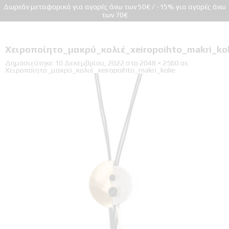
Δωρεάν μεταφορικά για αγορές άνω των 50€ / -15% για αγορές άνω
των 70€
Xειροποίητο_μακρύ_κολιέ_xeiropoihto_makri_kol
Δημοσιεύτηκε
10 Δεκεμβρίου, 2022
στο
2048 × 2560
σε
Xειροποίητο_μακρύ_κολιέ_xeiropoihto_makri_kolie