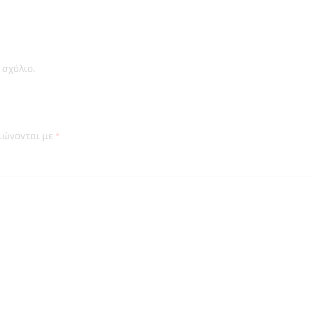
 σχόλιο
.
ιώνονται με
*