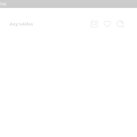
70€
Δαχτυλίδια