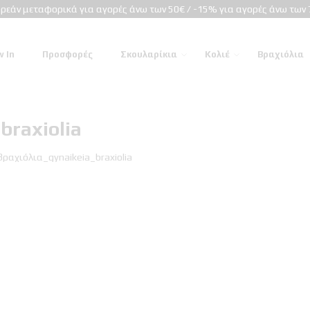
ρεάν μεταφορικά για αγορές άνω των 50€ / -15% για αγορές άνω των 
 In
Προσφορές
Σκουλαρίκια
Κολιέ
Βραχιόλια
braxiolia
ραχιόλια_gynaikeia_braxiolia