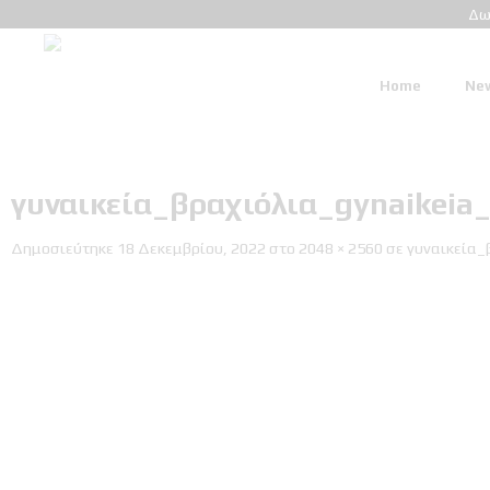
Δω
Home
New
γυναικεία_βραχιόλια_gynaikeia_
Δημοσιεύτηκε
18 Δεκεμβρίου, 2022
στο
2048 × 2560
σε
γυναικεία_β