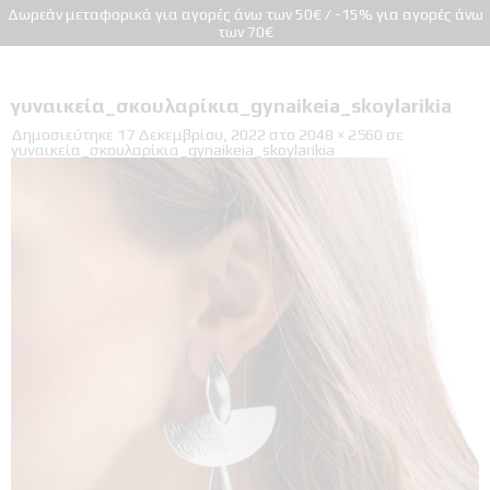
Δωρεάν μεταφορικά για αγορές άνω των 50€ / -15% για αγορές άνω
των 70€
γυναικεία_σκουλαρίκια_gynaikeia_skoylarikia
Δημοσιεύτηκε
17 Δεκεμβρίου, 2022
στο
2048 × 2560
σε
γυναικεία_σκουλαρίκια_gynaikeia_skoylarikia