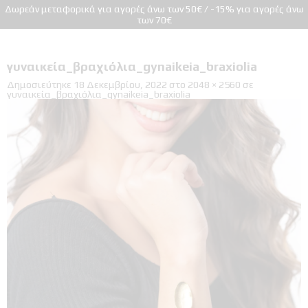
Δωρεάν μεταφορικά για αγορές άνω των 50€ / -15% για αγορές άνω
των 70€
γυναικεία_βραχιόλια_gynaikeia_braxiolia
Δημοσιεύτηκε
18 Δεκεμβρίου, 2022
στο
2048 × 2560
σε
γυναικεία_βραχιόλια_gynaikeia_braxiolia