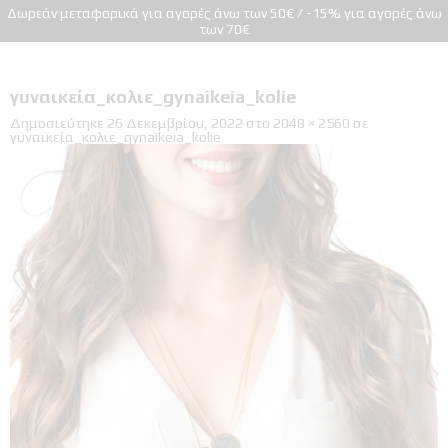
Δωρεάν μεταφορικά για αγορές άνω των 50€ / -15% για αγορές άνω
των 70€
γυναικεία_κολιε_gynaikeia_kolie
Δημοσιεύτηκε
26 Δεκεμβρίου, 2022
στο
2048 × 2560
σε
γυναικεία_κολιε_gynaikeia_kolie