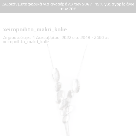
Δωρεάν μεταφορικά για αγορές άνω των 50€ / -15% για αγορές άνω
των 70€
xeiropoihto_makri_kolie
Δημοσιεύτηκε
4 Δεκεμβρίου, 2022
στο
2048 × 2560
σε
xeiropoihto_makri_kolie