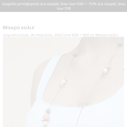
Δωρεάν μεταφορικά για αγορές άνω των 50€ / -15% για αγορές άνω
των 70€
Μακρύ κολιέ
Δημοσιεύτηκε
26 Απριλίου, 2022
στο
600 × 900
σε
Μακρύ κολιέ