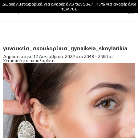
Δωρεάν μεταφορικά για αγορές άνω των 50€ / -15% για αγορές άνω
των 70€
γυναικεία_σκουλαρίκια_gynaikeia_skoylarikia
Δημοσιεύτηκε
17 Δεκεμβρίου, 2022
στο
2048 × 2560
σε
Χειροποίητα σκουλαρίκια