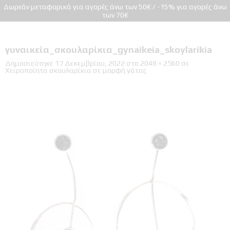
Δωρεάν μεταφορικά για αγορές άνω των 50€ / -15% για αγορές άνω
των 70€
γυναικεία_σκουλαρίκια_gynaikeia_skoylarikia
Δημοσιεύτηκε
17 Δεκεμβρίου, 2022
στο
2048 × 2560
σε
Χειροποίητα σκουλαρίκια σε μορφή γάτας