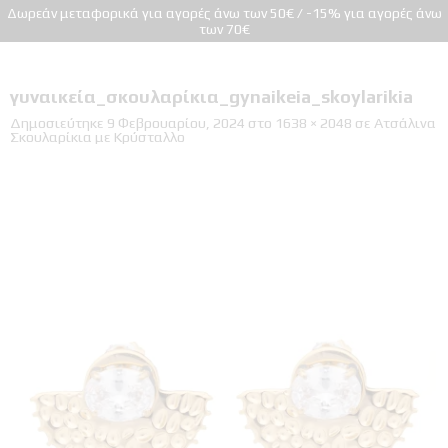
Δωρεάν μεταφορικά για αγορές άνω των 50€ / -15% για αγορές άνω
των 70€
γυναικεία_σκουλαρίκια_gynaikeia_skoylarikia
Δημοσιεύτηκε
9 Φεβρουαρίου, 2024
στο
1638 × 2048
σε
Ατσάλινα
Σκουλαρίκια με Κρύσταλλο