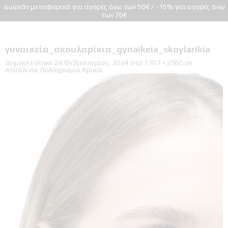
Δωρεάν μεταφορικά για αγορές άνω των 50€ / -15% για αγορές άνω
των 70€
γυναικεία_σκουλαρίκια_gynaikeia_skoylarikia
Δημοσιεύτηκε
24 Φεβρουαρίου, 2024
στο
1707 × 2560
σε
Ατσάλινοι Πολύχρωμοι Κρίκοι