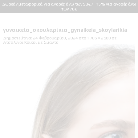
Δωρεάν μεταφορικά για αγορές άνω των 50€ / -15% για αγορές άνω
των 70€
γυναικεία_σκουλαρίκια_gynaikeia_skoylarikia
Δημοσιεύτηκε
24 Φεβρουαρίου, 2024
στο
1706 × 2560
σε
Ατσάλινοι Κρίκοι με Σμάλτο