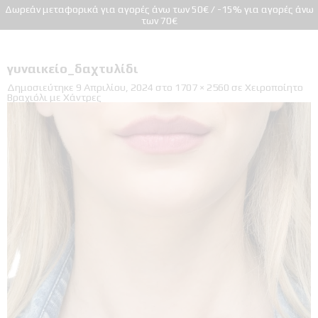
Δωρεάν μεταφορικά για αγορές άνω των 50€ / -15% για αγορές άνω
των 70€
γυναικείο_δαχτυλίδι
Δημοσιεύτηκε
9 Απριλίου, 2024
στο
1707 × 2560
σε
Χειροποίητο
Βραχιόλι με Χάντρες