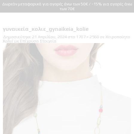
Δωρεάν μεταφορικά για αγορές άνω των 50€ / -15% για αγορές άνω
των 70€
γυναικεία_κολιε_gynaikeia_kolie
Δημοσιεύτηκε
21 Απριλίου, 2024
στο
1707 × 2560
σε
Χειροποίητο
Κολιέ με Επίχρυσα Στοιχεία