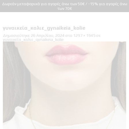
Δωρεάν μεταφορικά για αγορές άνω των 50€ / -15% για αγορές άνω
των 70€
γυναικεία_κολιε_gynaikeia_kolie
Δημοσιεύτηκε
26 Απριλίου, 2024
στο
1297 × 1945
σε
γυναικεία_κολιε_gynaikeia_kolie