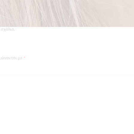
 σχόλιο
.
ιώνονται με
*