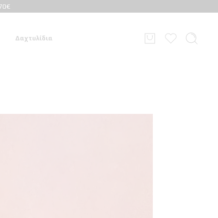
70€
Δαχτυλίδια