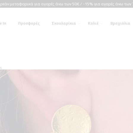
ρεάν μεταφορικά για αγορές άνω των 50€ / -15% για αγορές άνω των 
 In
Προσφορές
Σκουλαρίκια
Κολιέ
Βραχιόλια
ι