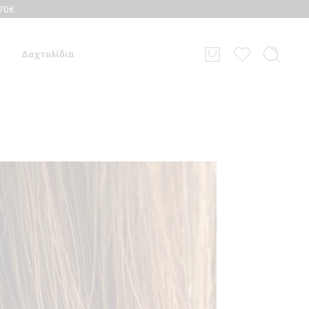
70€
Δαχτυλίδια