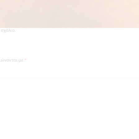
 σχόλιο
.
ιώνονται με
*