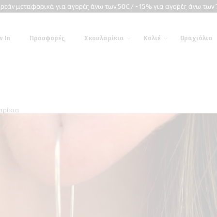
ρεάν μεταφορικά για αγορές άνω των 50€ / -15% για αγορές άνω των 
 In
Προσφορές
Σκουλαρίκια
Κολιέ
Βραχιόλια
αρίκια