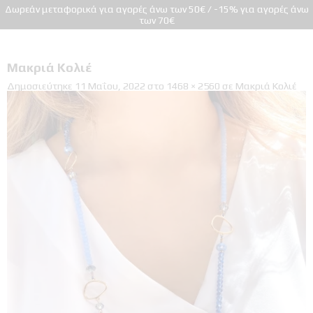
Δωρεάν μεταφορικά για αγορές άνω των 50€ / -15% για αγορές άνω
των 70€
Μακριά Κολιέ
Δημοσιεύτηκε
11 Μαΐου, 2022
στο
1468 × 2560
σε
Μακριά Κολιέ