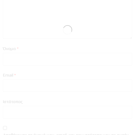
Όνομα
*
Email
*
Ιστότοπος
Αποθήκευσε το όνομά μου, email, και τον ιστότοπο μου σε αυτόν