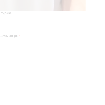
 σχόλιο
.
ιώνονται με
*