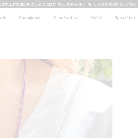
ρεάν μεταφορικά για αγορές άνω των 50€ / -15% για αγορές άνω των 
 In
Προσφορές
Σκουλαρίκια
Κολιέ
Βραχιόλια