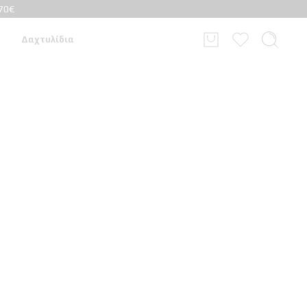
70€
Δαχτυλίδια