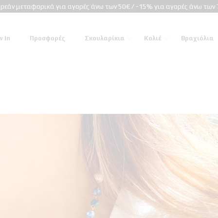
ρεάν μεταφορικά για αγορές άνω των 50€ / -15% για αγορές άνω των 
 In
Προσφορές
Σκουλαρίκια
Κολιέ
Βραχιόλια