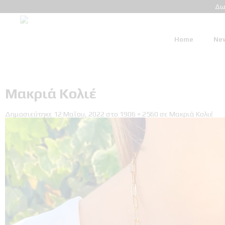
Δω
Home
New
Μακριά Κολιέ
Δημοσιεύτηκε
12 Μαΐου, 2022
στο
1906 × 2560
σε
Μακριά Κολιέ