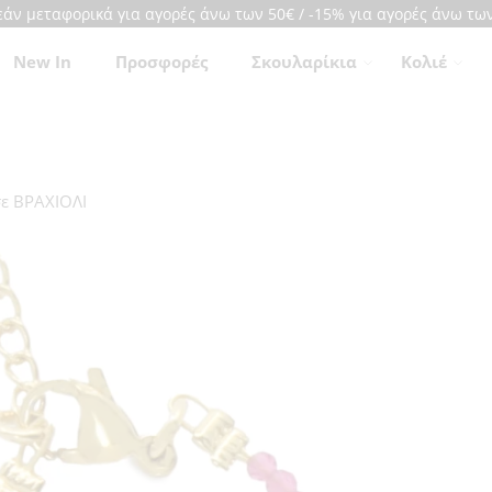
άν μεταφορικά για αγορές άνω των 50€ / -15% για αγορές άνω τω
New In
Προσφορές
Σκουλαρίκια
Κολιέ
ε
ΒΡΑΧΙΟΛΙ