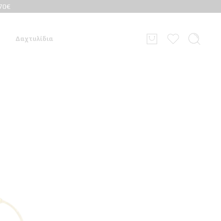
70€
Δαχτυλίδια