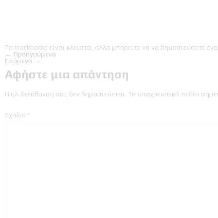
Τα trackbacks είναι κλειστά, αλλά μπορείτε να
να δημοσιεύσετε ένα
←
Προηγούμενο
Επόμενο
→
Αφήστε μια απάντηση
Η ηλ. διεύθυνση σας δεν δημοσιεύεται.
Τα υποχρεωτικά πεδία σημε
Σχόλιο
*