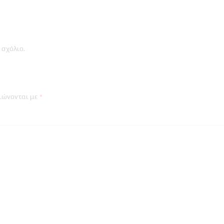
 σχόλιο
.
ιώνονται με
*