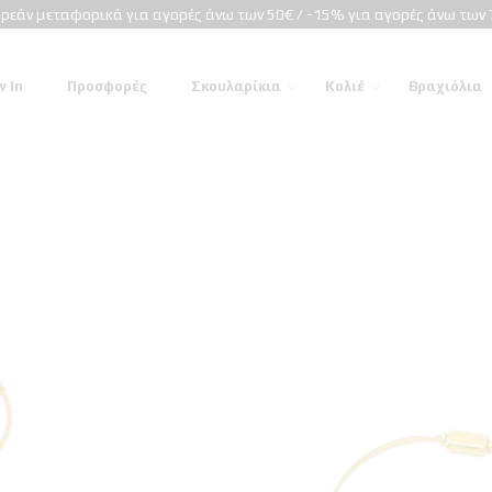
ρεάν μεταφορικά για αγορές άνω των 50€ / -15% για αγορές άνω των 
 In
Προσφορές
Σκουλαρίκια
Κολιέ
Βραχιόλια