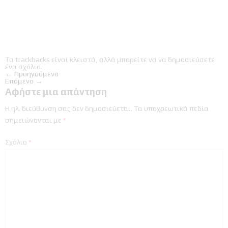
Τα trackbacks είναι κλειστά, αλλά μπορείτε να
να δημοσιεύσετε
ένα σχόλιο
.
←
Προηγούμενο
Επόμενο
→
Αφήστε μια απάντηση
Η ηλ. διεύθυνση σας δεν δημοσιεύεται.
Τα υποχρεωτικά πεδία
σημειώνονται με
*
Σχόλιο
*