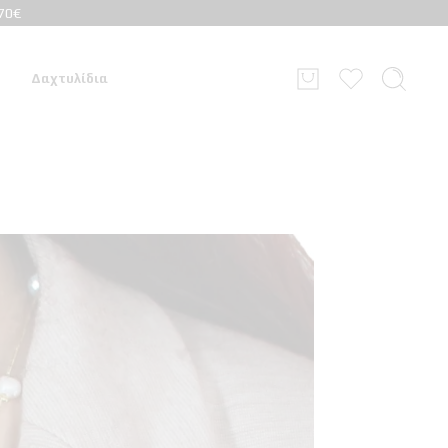
70€
Δαχτυλίδια