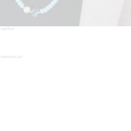
 σχόλιο
.
ιώνονται με
*