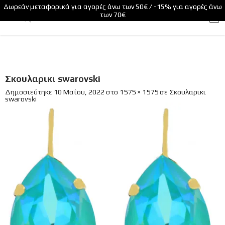
Δωρεάν μεταφορικά για αγορές άνω των 50€ / -15% για αγορές άνω
των 70€
Σκουλαρικι swarovski
Δημοσιεύτηκε
10 Μαΐου, 2022
στο
1575 × 1575
σε
Σκουλαρικι
swarovski