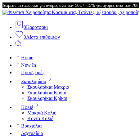
Δωρεάν μεταφορικά για αγορές άνω των 50€ / -15% για αγορές άνω των 70€
0
Καροτσάκι
0
Λίστα επιθυμιών
Home
New In
Προσφορές
Σκουλαρίκια
Σκουλαρίκια Μακριά
Σκουλαρίκια Κοντά
Σκουλαρίκια Κρίκοι
Κολιέ
Μακριά Κολιέ
Κοντά Κολιέ
Βραχιόλια
Δαχτυλίδια