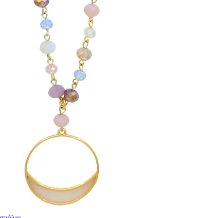
 σχόλιο
.