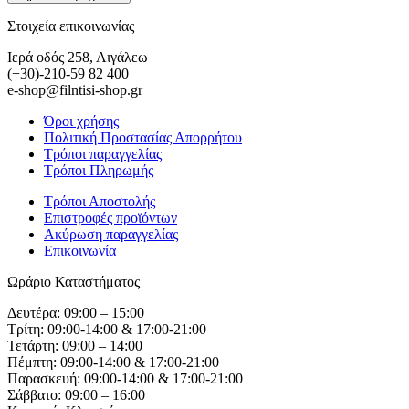
Στοιχεία επικοινωνίας
Ιερά οδός 258, Αιγάλεω
(+30)-210-59 82 400
e-shop@filntisi-shop.gr
Όροι χρήσης
Πολιτική Προστασίας Απορρήτου
Τρόποι παραγγελίας
Τρόποι Πληρωμής
Τρόποι Αποστολής
Επιστροφές προϊόντων
Ακύρωση παραγγελίας
Επικοινωνία
Ωράριο Καταστήματος
Δευτέρα: 09:00 – 15:00
Τρίτη: 09:00-14:00 & 17:00-21:00
Τετάρτη: 09:00 – 14:00
Πέμπτη: 09:00-14:00 & 17:00-21:00
Παρασκευή: 09:00-14:00 & 17:00-21:00
Σάββατο: 09:00 – 16:00