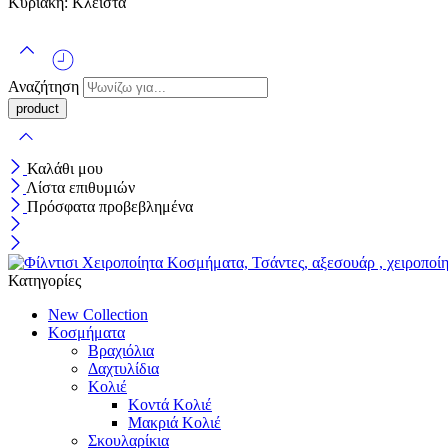
Κυριακή: Κλειστά
Αναζήτηση
Καλάθι μου
Λίστα επιθυμιών
Πρόσφατα προβεβλημένα
Κατηγορίες
New Collection
Κοσμήματα
Βραχιόλια
Δαχτυλίδια
Κολιέ
Κοντά Κολιέ
Μακριά Κολιέ
Σκουλαρίκια